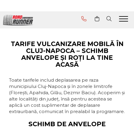
Servicii
Schimb de anvelope acasă sau
la birou
TARIFE VULCANIZARE MOBILĂ ÎN
Asistență în caz de pană
CLUJ-NAPOCA – SCHIMB
ANVELOPE ȘI ROȚI LA TINE
Hotel de anvelope
ACASĂ
Toate tarifele includ deplasarea pe raza
municipiului Cluj-Napoca și în zonele limitrofe
(Florești, Apahida, Gilău, Dezmir Baciu). Acoperim și
alte localități din județ, însă pentru acestea se
aplică un cost suplimentar de deplasare
extraurbană, comunicat în prealabil la programare.
SCHIMB DE ANVELOPE