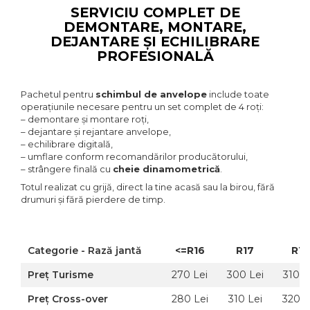
SERVICIU COMPLET DE
DEMONTARE, MONTARE,
DEJANTARE ȘI ECHILIBRARE
PROFESIONALĂ
Pachetul pentru
schimbul de anvelope
include toate
operațiunile necesare pentru un set complet de 4 roți:
– demontare și montare roți,
– dejantare și rejantare anvelope,
– echilibrare digitală,
– umflare conform recomandărilor producătorului,
– strângere finală cu
cheie dinamometrică
.
Totul realizat cu grijă, direct la tine acasă sau la birou, fără
drumuri și fără pierdere de timp.
Categorie - Rază jantă
<=R16
R17
R18
Preț Turisme
270 Lei
300 Lei
310 L
Preț Cross-over
280 Lei
310 Lei
320 L