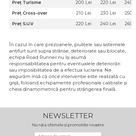
Preț Turisme
200 Lei
220 Lei
240 L
Preț Cross-over
210 Lei
230 Lei
250 L
Preț S.U.V
220 Lei
240 Lei
260 L
În cazul în care prezoanele, piulițele sau sistemele
antifurt sunt supra strânse, deteriorate sau blocate,
echipa Road Runner nu își asumă
responsabilitatea pentru eventualele deteriorări
sau imposibilitatea de a efectua lucrarea. Ne
asigurăm însă că orice intervenție este realizată cu
grijă, folosind echipamente profesionale calibrate și
cheia dinamometrică pentru strângerea finală.
NEWSLETTER
Nu rata ofertele si promotiile noastre