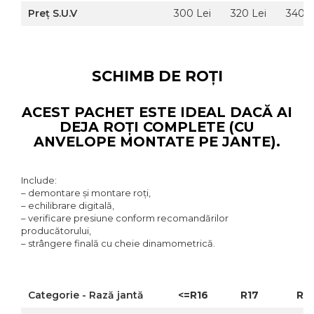
Preț S.U.V
300 Lei
320 Lei
340 L
SCHIMB DE ROȚI
ACEST PACHET ESTE IDEAL DACĂ AI
DEJA ROȚI COMPLETE (CU
ANVELOPE MONTATE PE JANTE).
Include:
– demontare și montare roți,
– echilibrare digitală,
– verificare presiune conform recomandărilor
producătorului,
– strângere finală cu cheie dinamometrică.
Categorie - Rază jantă
<=R16
R17
R1