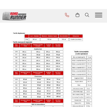
Servicii
Schimb de anvelope acasă sau
la birou
Asistență în caz de pană
Hotel de anvelope