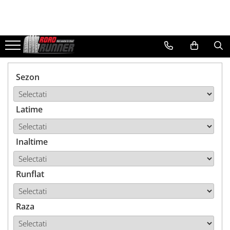
Servicii
Schimb de anvelope acasă sau la
birou
Sezon
Asistență în caz de pană
Hotel de anvelope
Latime
Inaltime
Runflat
Raza