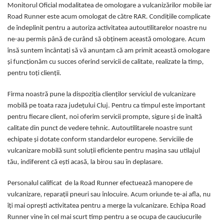
Monitorul Oficial modalitatea de omologare a vulcanizărilor mobile iar
Road Runner este acum omologat de către RAR. Condițiile complicate
de îndeplinit pentru a autoriza activitatea autoutilitarelor noastre nu
ne-au permis până de curând să obținem această omologare. Acum
însă suntem încântați să vă anunțam că am primit această omologare
și funcționăm cu succes oferind servicii de calitate, realizate la timp,
pentru toți clienții.
Firma noastră pune la dispoziția clienților serviciul de vulcanizare
mobilă pe toata raza județului Cluj. Pentru ca timpul este important
pentru fiecare client, noi oferim servicii prompte, sigure și de înaltă
calitate din punct de vedere tehnic. Autoutilitarele noastre sunt
echipate și dotate conform standardelor europene. Serviciile de
vulcanizare mobilă sunt soluții eficiente pentru mașina sau utilajul
tău, indiferent că ești acasă, la birou sau în deplasare.
Personalul calificat de la Road Runner efectuează manopere de
vulcanizare, reparații pneuri sau înlocuire. Acum oriunde te-ai afla, nu
îți mai oprești activitatea pentru a merge la vulcanizare. Echipa Road
Runner vine în cel mai scurt timp pentru a se ocupa de cauciucurile