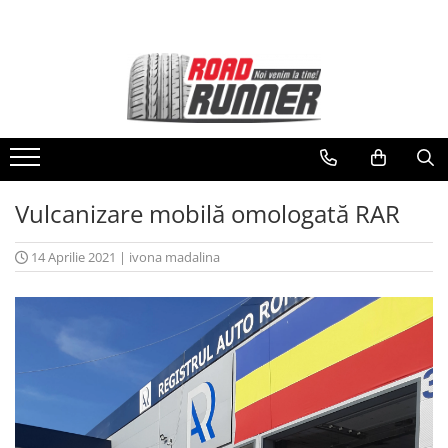
Servicii
Schimb de anvelope acasă sau la
birou
Asistență în caz de pană
Hotel de anvelope
Vulcanizare mobilă omologată RAR
14 Aprilie 2021
|
ivona madalina